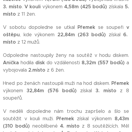
3. místo
V kouli
4,58m (425 bodů)
5.
.
výkonem
získala
místo
z 11 žen.
Přemek
v
V sobotu dopoledne se utkal
se soupeři
oštěpu
22,84m (263 bodů)
6.
, kde výkonem
získal
místo
z 12 mužů.
Odpoledne nastoupily ženy na soutěž v hodu diskem.
Anička
disk
8,32m (557 bodů)
hodila
do vzdálenosti
a
2.místo
vybojovala
z 6 žen.
Přemek
Hned po ženách nastoupili muži na hod diskem.
32,84m (576 bodů)
3. místo
výkonem
získal
z 8
soupeřů.
V neděli dopoledne nám trochu zapršelo a šlo se
Přemek
8,43m
soutěžit v kouli muži.
získal výkonem
(310 bodů)
4. místo
neoblíbené
z 8 soutěžících. Měl