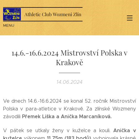
Athletic Club Wozmeni Zlín
MENU
14.6.-16.6.2024 Mistrovství Polska v
Krakově
14.06.2024
Ve dnech 14.6.-16.6.2024 se konal 52. ročník Mistrovství
Polska v para-atletice v Krakově. Za zlínské Wozmeny
Přemek Liška a Anička Marcaníková.
závodili
Anička v
V pátek se utkaly ženy v kuželce a kouli.
kuželce
11,75m (183 bodů)
výkonem
vybojovala krásné