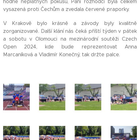
hodně neplatných pokusů, Paní rozhodčí byla celkem
vysazená proti Čechům a zvedala červené praporky.
V Krakově bylo krásně a závody byly kvalitně
zorganizované. Další klání nás čeká příští týden v pátek
a sobotu v Olomouci na mezinárodní soutěži Czech
Open 2024, kde bude reprezentovat Anna
Marcaníková a Vladimír Konečný, tak držte palce.