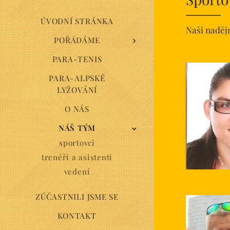
ÚVODNÍ STRÁNKA
Naši nadějn
POŘÁDÁME
PARA-TENIS
PARA-ALPSKÉ
LYŽOVÁNÍ
O NÁS
NÁŠ TÝM
sportovci
trenéři a asistenti
vedení
ZÚČASTNILI JSME SE
KONTAKT