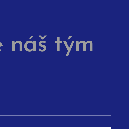
náš tým
e