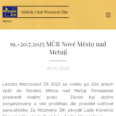
Athletic Club Wozmeni Zlín
MENU
19.-20.7.2025 MČR Nové Město nad
Metují
20.07.2025
Letošní Mistrovství ČR 2025 se vrátilo po 20ti letech
zpět do Nového Města nad Metují. Pořadatelé
předvedli kvalitní práci. Závod byl dobře
zorganizovaný a vše probíhalo dle pravidel světové
para-atletiky. Za Wozmeny Zlín závodili Laďa Konečný,