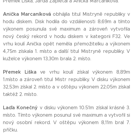
Přemek Liška, Jarda Zapletal a Anička Marcaníková.
Anička Marcaníková
obhájila titul Mistryně republiky v
hodu diskem. Disk hodila do vzdálenosti 8,69m a tímto
výkonem posunula své maximum a zároveň vytvořila
nový český rekord v hodu diskem v kategorii F32. Ve
vrhu koulí Anička opět neměla přemožitelku a výkonem
4,75m získala 1. místo a další titul Mistryně republiky. V
kuželce výkonem 13,30m brala 2. místo.
Přemek Liška
ve vrhu koulí získal výkonem 8,89m
1.místo a zároveň titul Mistr republiky. V disku výkonem
32,53m získal 2. místo a v oštěpu výkonem 22,05m získal
taktéž 2. místo.
Laďa Konečný
v disku výkonem 10.51m získal krásné 3.
místo. Tímto výkonem posunul své maximum a vytvořil si
nový osobní rekord. V oštěpu výkonem 8,11m bral 7.
příčku.