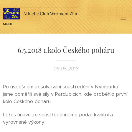
Athletic Club Wozmeni Zlín
MENU
6.5.2018 1.kolo Českého poháru
09.05.2018
Po úspěšném absolvování soustředění v Nymburku
jsme poměřili své síly v Pardubicích, kde proběhlo první
kolo Českého poháru.
I přes únavu ze soustředění jsme podali kvalitní a
vyrovnané výkony.