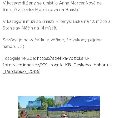
V kategorii ženy se umístila Anna Marcaníková na
6.místě a Lenka Morcinková na 9.místě.
V kategorii muži se umístil Přemysl Liška na 12. místě a
Stanislav Náčin na 14.místě.
Sezóna je na začátku a věříme, že výkony půjdou
nahoru... :-)
Fotogalerie Zde:
https://atletika-vozickaru-
foto.rajce.idnes.cz/XX._rocnik_KB_Ceskeho_poharu_-
_Pardubice_2018/